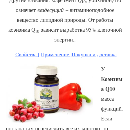
10
означает
вездесущий
– витаминоподобное
вещество липидной природы. От работы
коэнзима Q
зависит выработка 95% клеточной
10
энергии..
Свойства |
Применение
|
Покупка и доставка
У
Коэнзим
а Q10
масса
функций.
Если
постараться перечислить все их коротко, то