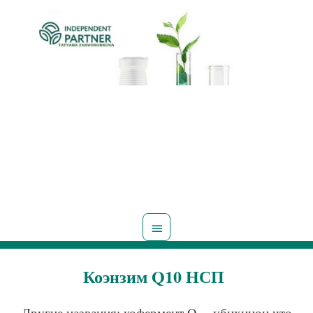
Главное
меню
Коэнзим Q10 НСП
Другие названия: кофермент Q
, убихинон,что