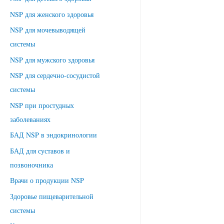
м
NSP для женского здоровья
Б
А
NSP для мочевыводящей
Д
системы
к
NSP для мужского здоровья
о
NSP для сердечно-сосудистой
м
системы
п
NSP при простудных
а
заболеваниях
н
и
БАД NSP в эндокринологии
и
БАД для суставов и
N
позвоночника
S
Врачи о продукции NSP
P
Здоровье пищеварительной
системы