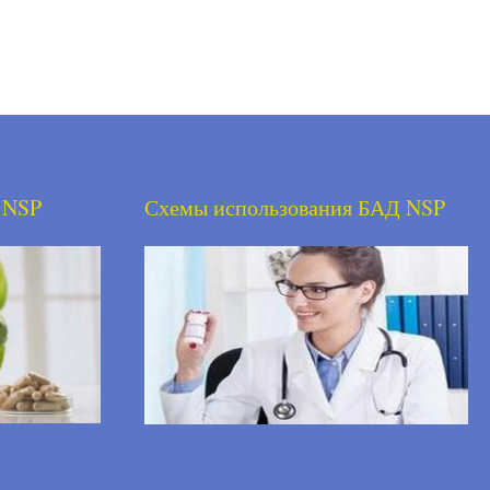
 NSP
Схемы использования БАД NSP