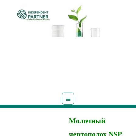
Главное
меню
Молочный
чертополох NSP